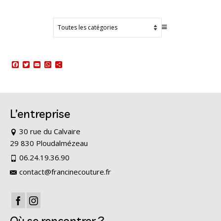
Facebook
Twitter
Email
WhatsApp
Partager
L’entreprise
30 rue du Calvaire
29 830 Ploudalmézeau
06.24.19.36.90
contact@francinecouture.fr
Où se rencontrer ?