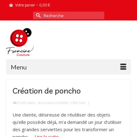
Votre panier
-
0,00
€
Rechercher :
Menu
Création de poncho
Posté dans :
Accessoires textile
,
Côté mer
|
Une cliente, désireuse de réutiliser des objets
qu’elle possède déjà, m’a demandé un jour d’utiliser
des grandes serviettes pour les transformer un
poncho. …
Lire la suite