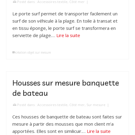
Posté dans :
Accessoires textile
,
Côté mer
|
Le porte surf permet de transporter facilement un
surf de son véhicule à la plage. En toile à transat et
en tissu éponge, le porte surf se transformera en
serviette de plage.…
Lire la suite
création objet sur mesure
Housses sur mesure banquette
de bateau
Posté dans :
Accessoires textile
,
Côté mer
,
Sur mesure
|
Ces housses de banquette de bateau sont faites sur
mesure à partir des mousses que mon client m’a
apportées. Elles sont en similicuir.…
Lire la suite