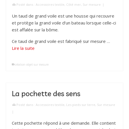
Posté dans :
Accessoires textile
,
Côté mer
,
Sur mesure
|
Un taud de grand voile est une housse qui recouvre
et protège la grand voile d’un bateau lorsque celle-ci
est affalée sur la bôme.
Ce taud de grand voile est fabriqué sur mesure …
Lire la suite
création objet sur mesure
La pochette des sens
Posté dans :
Accessoires textile
,
Les pieds sur terre
,
Sur mesure
|
Cette pochette répond à une demande. Elle contient