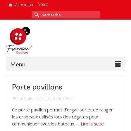
Votre panier
-
0,00
€
Rechercher :
Menu
Porte pavillons
Posté dans :
Côté mer
,
Sur mesure
|
Ce porte pavillon permet d’organiser et de ranger
les drapeaux utilisés lors des régates pour
communiquer avec les bateaux. …
Lire la suite