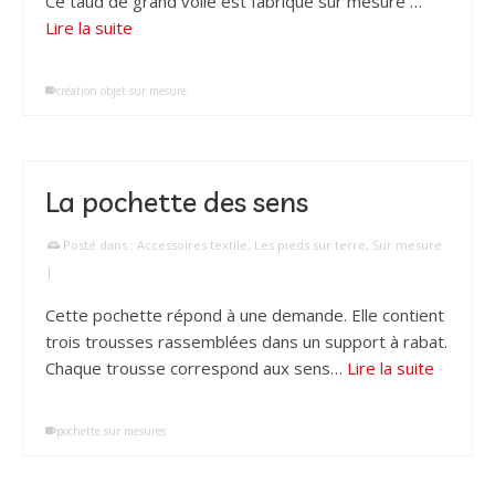
Ce taud de grand voile est fabriqué sur mesure …
Lire la suite
création objet sur mesure
La pochette des sens
Posté dans :
Accessoires textile
,
Les pieds sur terre
,
Sur mesure
|
Cette pochette répond à une demande. Elle contient
trois trousses rassemblées dans un support à rabat.
Chaque trousse correspond aux sens…
Lire la suite
pochette sur mesures