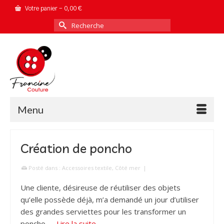
Votre panier
-
0,00
€
Rechercher :
Menu
Création de poncho
Posté dans :
Accessoires textile
,
Côté mer
|
Une cliente, désireuse de réutiliser des objets
qu’elle possède déjà, m’a demandé un jour d’utiliser
des grandes serviettes pour les transformer un
poncho. …
Lire la suite